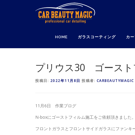
コ
ン
テ
ン
ツ
HOME
ガラスコーティング
カー
へ
ス
キ
ッ
プリウス30 ゴース
プ
投稿日:
2022年11月8日
投稿者:
CARBEAUTYMAGIC
11月6日 作業ブログ
N-boxにゴーストフィルム施工をご依頼頂きました
フロントガラスとフロントサイドガラスにファンキ