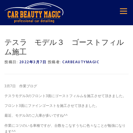
コ
ン
メニュー
テ
ン
ツ
へ
ス
テスラ モデル３ ゴーストフィル
キ
ム施工
ッ
プ
投稿日:
2022年3月7日
投稿者:
CARBEAUTYMAGIC
3月7日 作業ブログ
テスラモデル3のフロント3面にゴーストフィルムを施工させて頂きました。
フロント3面にファインゴーストを施工させて頂きました。
最近、モデル3のご入庫が多いですね^^
作業にコツのいる車種ですが、台数をこなすうちに色々なことが勉強になり
ます^^