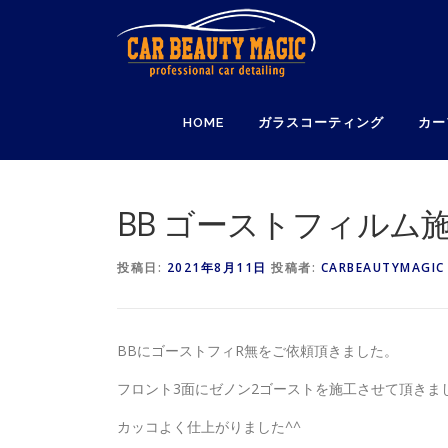
コ
ン
テ
ン
ツ
HOME
ガラスコーティング
カー
へ
ス
キ
ッ
BB ゴーストフィルム
プ
投稿日:
2021年8月11日
投稿者:
CARBEAUTYMAGIC
BBにゴーストフィR無をご依頼頂きました。
フロント3面にゼノン2ゴーストを施工させて頂きま
カッコよく仕上がりました^^