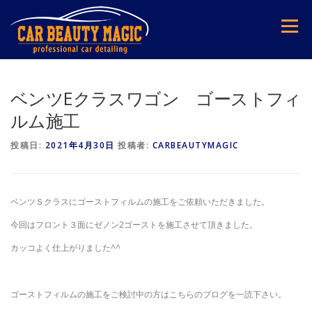
コ
ン
メニュー
テ
ン
ツ
へ
ス
ベンツEクラスワゴン ゴーストフィ
キ
ルム施工
ッ
プ
投稿日:
2021年4月30日
投稿者:
CARBEAUTYMAGIC
ベンツＳクラスにゴーストフィルムの施工をご依頼いただきました。
今回はフロント３面にゼノン2ゴーストを施工させて頂きました。
カッコよく仕上がりました^^
ゴーストフィルムの施工をご検討中の方はこちらのブログを一読下さい。