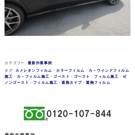
カテゴリー:
最新作業事例
タグ:
カメレオンフィルム
・
カラーフィルム
・
カ－ウインドフィルム
施工
・
カ－フィルム施工
・
ゴースト
・
ゴースト フィルム施工
・
ゼ
ノンゴースト
・
フィルム施工
・
遮熱タイプ
・
遮熱フィルム