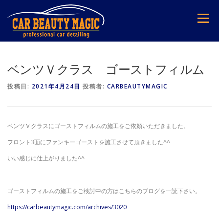
コ
ン
メニュー
テ
ン
ツ
へ
ス
ベンツＶクラス ゴーストフィルム
キ
ッ
投稿日:
2021年4月24日
投稿者:
CARBEAUTYMAGIC
プ
ベンツＶクラスにゴーストフィルムの施工をご依頼いただきました。
フロント3面にファンキーゴーストを施工させて頂きました^^
いい感じに仕上がりました^^
ゴーストフィルムの施工をご検討中の方はこちらのブログを一読下さい。
https://carbeautymagic.com/archives/3020