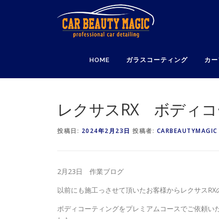
コ
ン
テ
ン
ツ
HOME
ガラスコーティング
カー
へ
ス
キ
ッ
レクサスRX ボディ
プ
投稿日:
2024年2月23日
投稿者:
CARBEAUTYMAGIC
2月23日 作業ブログ
以前にも施工っさせて頂いたお客様からレクサスRX
ボディコーティングをプレミアムコースでご依頼い