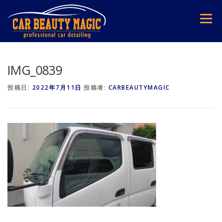
コ
ン
メニュー
テ
ン
ツ
へ
ス
IMG_0839
キ
ッ
投稿日:
2022年7月11日
投稿者:
CARBEAUTYMAGIC
プ