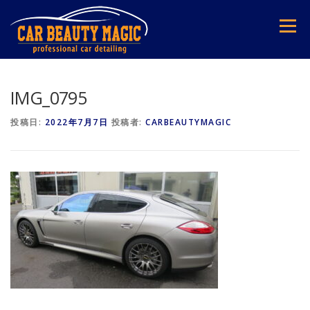
コ
ン
メニュー
テ
ン
ツ
へ
ス
IMG_0795
キ
ッ
投稿日:
2022年7月7日
投稿者:
CARBEAUTYMAGIC
プ