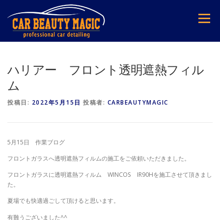
コ
ン
メニュー
テ
ン
ツ
へ
ス
ハリアー フロント透明遮熱フィル
キ
ム
ッ
プ
投稿日:
2022年5月15日
投稿者:
CARBEAUTYMAGIC
5月15日 作業ブログ
フロントガラスへ透明遮熱フィルムの施工をご依頼いただきました。
フロントガラスに透明遮熱フィルム WINCOS IR90Hを施工させて頂きまし
た。
夏場でも快適過ごして頂けると思います。
有難うございました^^