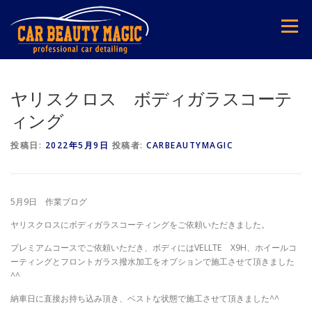
コ
ン
メニュー
テ
ン
ツ
へ
ス
ヤリスクロス ボディガラスコーテ
キ
ィング
ッ
プ
投稿日:
2022年5月9日
投稿者:
CARBEAUTYMAGIC
5月9日 作業ブログ
ヤリスクロスにボディガラスコーティングをご依頼いただきました。
プレミアムコースでご依頼いただき、ボディにはVELLTE X9H、ホイールコ
ーティングとフロントガラス撥水加工をオプションで施工させて頂きました
^^
納車日に直接お持ち込み頂き、ベストな状態で施工させて頂きました^^