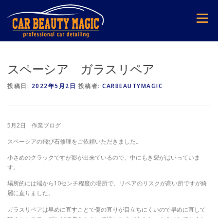
コ
ン
メニュー
テ
ン
ツ
へ
ス
スペーシア ガラスリペア
キ
ッ
投稿日:
2022年5月2日
投稿者:
CARBEAUTYMAGIC
プ
5月2日 作業ブログ
スペーシアの飛び石修理をご依頼いただきました。
小さめのクラックですが影が出来ているので、中にもき裂がはいっていま
す。
場所的には端から10センチ程度の場所で、リペアのリスクが高い所ですが綺
麗に直りました。
ガラスリペアは早めに直すことで傷の直りが目立ちにくいので早めに直して