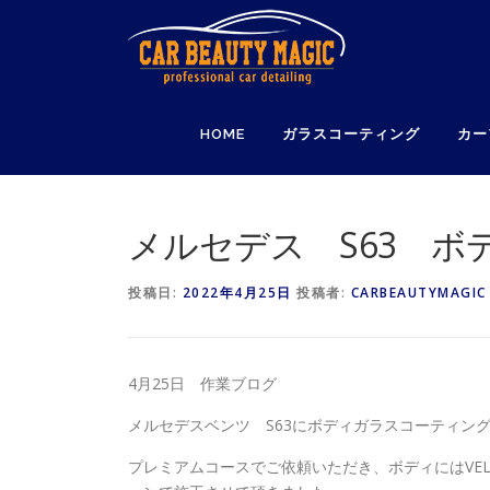
コ
ン
テ
ン
ツ
HOME
ガラスコーティング
カー
へ
ス
キ
ッ
メルセデス S63 
プ
投稿日:
2022年4月25日
投稿者:
CARBEAUTYMAGIC
4月25日 作業ブログ
メルセデスベンツ S63にボディガラスコーティン
プレミアムコースでご依頼いただき、ボディにはVEL