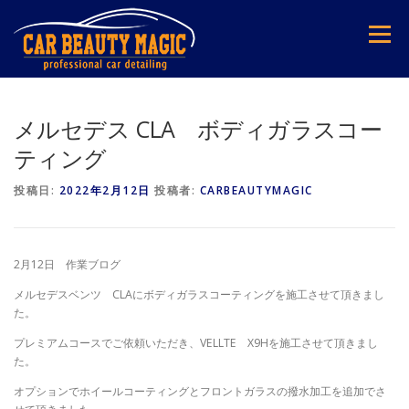
コ
ン
メニュー
テ
ン
ツ
へ
ス
メルセデス CLA ボディガラスコー
キ
ティング
ッ
プ
投稿日:
2022年2月12日
投稿者:
CARBEAUTYMAGIC
2月12日 作業ブログ
メルセデスベンツ CLAにボディガラスコーティングを施工させて頂きまし
た。
プレミアムコースでご依頼いただき、VELLTE X9Hを施工させて頂きまし
た。
オプションでホイールコーティングとフロントガラスの撥水加工を追加でさ