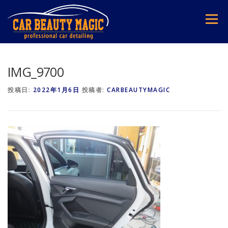
コ
ン
メニュー
テ
ン
ツ
へ
ス
IMG_9700
キ
ッ
投稿日:
2022年1月6日
投稿者:
CARBEAUTYMAGIC
プ