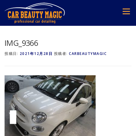
コ
ン
メニュー
テ
ン
ツ
へ
ス
IMG_9366
キ
ッ
投稿日:
2021年12月28日
投稿者:
CARBEAUTYMAGIC
プ