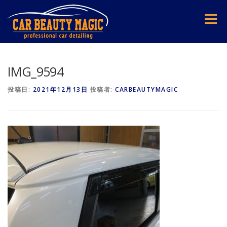
コ
ン
メニュー
テ
ン
ツ
へ
ス
IMG_9594
キ
ッ
投稿日:
2021年12月13日
投稿者:
CARBEAUTYMAGIC
プ