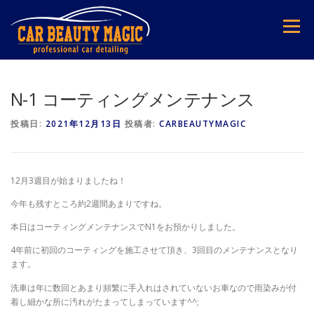
コ
ン
メニュー
テ
ン
ツ
へ
ス
N-1 コーティングメンテナンス
キ
ッ
投稿日:
2021年12月13日
投稿者:
CARBEAUTYMAGIC
プ
12月3週目が始まりましたね！
今年も残すところ約2週間あまりですね。
本日はコーティングメンテナンスでN1をお預かりしました。
4年前に初回のコーティングを施工させて頂き、3回目のメンテナンスとなり
ます。
洗車は年に数回とあまり頻繁に手入れはされていないお車なので雨染みが付
着し細かな所に汚れがたまってしまっています^^;