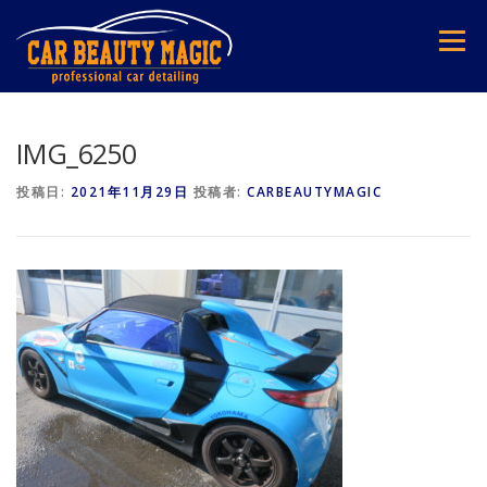
コ
ン
メニュー
テ
ン
ツ
へ
ス
IMG_6250
キ
ッ
投稿日:
2021年11月29日
投稿者:
CARBEAUTYMAGIC
プ