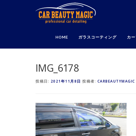
コ
ン
テ
ン
ツ
HOME
ガラスコーティング
カー
へ
ス
キ
ッ
IMG_6178
プ
投稿日:
2021年11月8日
投稿者:
CARBEAUTYMAGIC