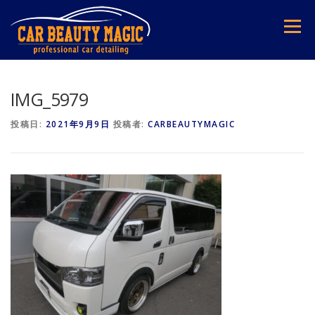
コ
ン
メニュー
テ
ン
ツ
へ
ス
IMG_5979
キ
ッ
投稿日:
2021年9月9日
投稿者:
CARBEAUTYMAGIC
プ