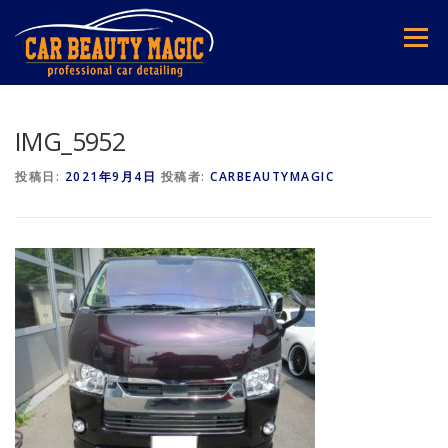
コ
ン
メニュー
テ
ン
ツ
へ
ス
IMG_5952
キ
ッ
投稿日:
2021年9月4日
投稿者:
CARBEAUTYMAGIC
プ