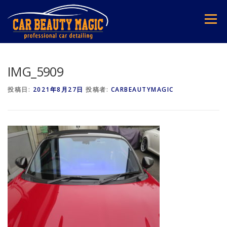
コ
ン
メニュー
テ
ン
ツ
へ
ス
IMG_5909
キ
ッ
投稿日:
2021年8月27日
投稿者:
CARBEAUTYMAGIC
プ