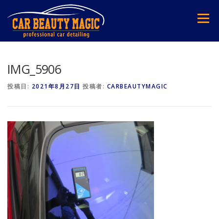
コ
ン
メニュー
テ
ン
ツ
へ
ス
IMG_5906
キ
ッ
投稿日:
2021年8月27日
投稿者:
CARBEAUTYMAGIC
プ