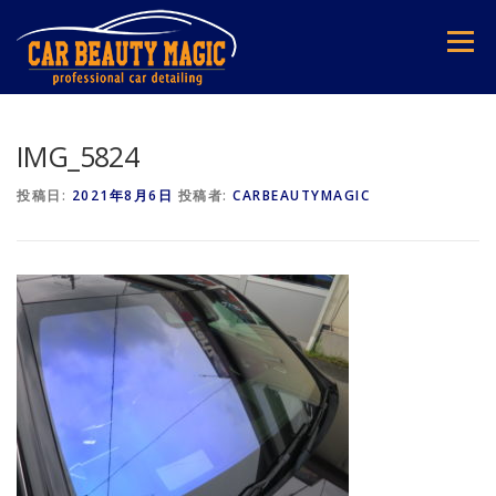
コ
ン
メニュー
テ
ン
ツ
へ
ス
IMG_5824
キ
ッ
投稿日:
2021年8月6日
投稿者:
CARBEAUTYMAGIC
プ