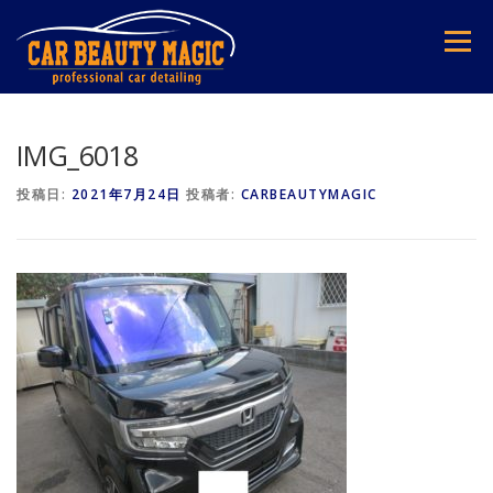
コ
ン
メニュー
テ
ン
ツ
へ
ス
IMG_6018
キ
ッ
投稿日:
2021年7月24日
投稿者:
CARBEAUTYMAGIC
プ