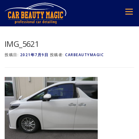
コ
ン
メニュー
テ
ン
ツ
へ
ス
IMG_5621
キ
ッ
投稿日:
2021年7月9日
投稿者:
CARBEAUTYMAGIC
プ