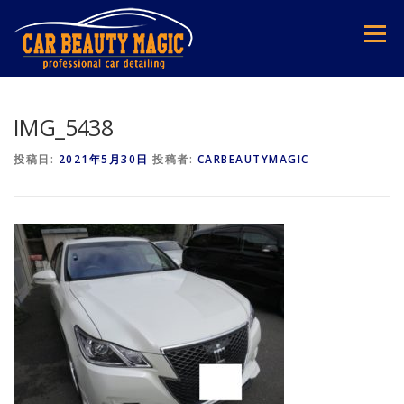
コ
ン
メニュー
テ
ン
ツ
へ
ス
IMG_5438
キ
ッ
投稿日:
2021年5月30日
投稿者:
CARBEAUTYMAGIC
プ