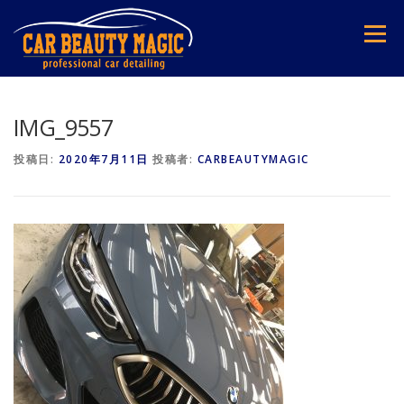
コ
ン
メニュー
テ
ン
ツ
へ
ス
IMG_9557
キ
ッ
投稿日:
2020年7月11日
投稿者:
CARBEAUTYMAGIC
プ