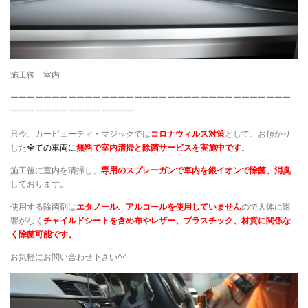
施工後 室内
ーーーーーーーーーーーーーーーーーーーーーーーーーーーーーーーーーー
ーーーーーーーーーーーーーーー
只今、カービューティ・マジックでは
コロナウィルス対策
として、お預かり
した
全ての車両に
無料で室内清掃と除菌サービスを実施中です
。
施工後に室内を清掃し、
専用のスプレーガンで車内を銀イオンで除菌、消臭
しております。
使用する除菌剤は
エタノール、アルコールを使用していません
ので人体に影
響がなく
チャイルドシートを含め布やレザー、プラスチック、材質に関係な
く除菌可能です。
お気軽にお問い合わせ下さい^^