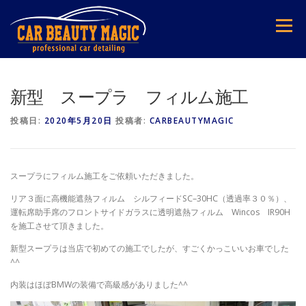
コ
ン
メニュー
テ
ン
ツ
へ
ス
新型 スープラ フィルム施工
キ
ッ
投稿日:
2020年5月20日
投稿者:
CARBEAUTYMAGIC
プ
スープラにフィルム施工をご依頼いただきました。
リア３面に高機能遮熱フィルム シルフィードSC–30HC（透過率３０％）、
運転席助手席のフロントサイドガラスに透明遮熱フィルム Wincos IR90H
を施工させて頂きました。
新型スープラは当店で初めての施工でしたが、すごくかっこいいお車でした
^^
内装はほぼBMWの装備で高級感がありました^^