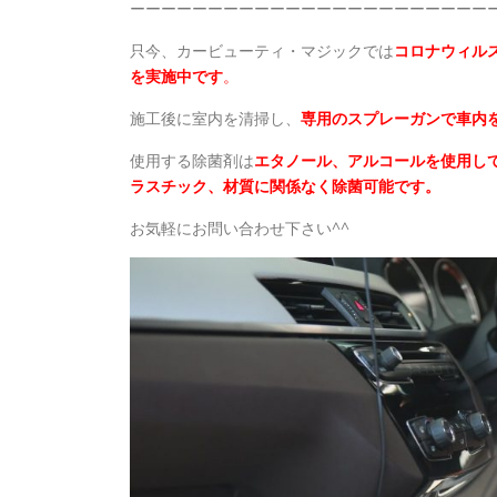
ーーーーーーーーーーーーーーーーーーーーーーー
只今、カービューティ・マジックでは
コロナウィル
を実施中です
。
施工後に室内を清掃し、
専用のスプレーガンで車内
使用する除菌剤は
エタノール、アルコールを使用し
ラスチック、材質に関係なく除菌可能です。
お気軽にお問い合わせ下さい^^