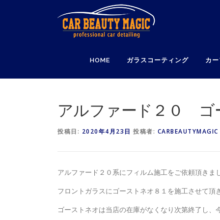
コ
ン
テ
ン
ツ
HOME
ガラスコーティング
カー
へ
ス
キ
ッ
アルファード２０ ゴ
プ
投稿日:
2020年4月23日
投稿者:
CARBEAUTYMAGIC
アルファード２０系にフィルム施工をご依頼頂きま
フロントガラスにゴーストネオ８１を施工させて頂
ゴーストネオは当店の在庫がなくなり次第終了し、