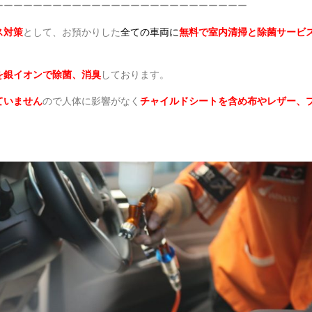
ーーーーーーーーーーーーーーーーーーーーーーーーーー
ス対策
として、お預かりした
全ての車両に
無料で室内清掃と除菌サービ
を銀イオンで除菌、消臭
しております。
ていません
ので人体に影響がなく
チャイルドシートを含め布やレザー、