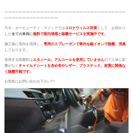
ーーーーーーーーーーーーーーーーーーーーーーーーーーーーーーーーーー
ーーーーーーーーーーーーーーー
只今、カービューティ・マジックでは
コロナウィルス対策
として、お預かり
した
全ての車両に
無料で室内清掃と除菌サービスを実施中です
。
施工後に室内を清掃し、
専用のスプレーガンで車内を銀イオンで除菌、消臭
しております。
使用する除菌剤は
エタノール、アルコールを使用していません
ので人体に影
響がなく
チャイルドシートを含め布やレザー、プラスチック、材質に関係な
く除菌可能です。
お気軽にお問い合わせ下さい^^