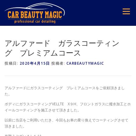
コ
ン
メニュー
テ
ン
ツ
へ
ス
アルファード ガラスコーティン
キ
グ プレミアムコース
ッ
プ
投稿日:
2020年4月15日
投稿者:
CARBEAUTYMAGIC
アルファードにガラスコーティング プレミアムコースをご依頼頂きまし
た。
ボディにガラスコーティングVELLTE X９H、フロントガラスに撥水加工とホ
イールコーティングを施工させて頂きました。
以前に当店をご利用いただき、今回もお車の乗り換えでコーティングさせて
頂きました。