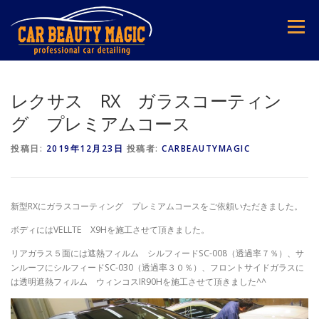
コ
ン
メニュー
テ
ン
ツ
へ
ス
レクサス RX ガラスコーティン
キ
グ プレミアムコース
ッ
プ
投稿日:
2019年12月23日
投稿者:
CARBEAUTYMAGIC
新型RXにガラスコーティング プレミアムコースをご依頼いただきました。
ボディにはVELLTE X9Hを施工させて頂きました。
リアガラス５面には遮熱フィルム シルフィードSC-008（透過率７％）、サ
ンルーフにシルフィードSC-030（透過率３０％）、フロントサイドガラスに
は透明遮熱フィルム ウィンコスIR90Hを施工させて頂きました^^