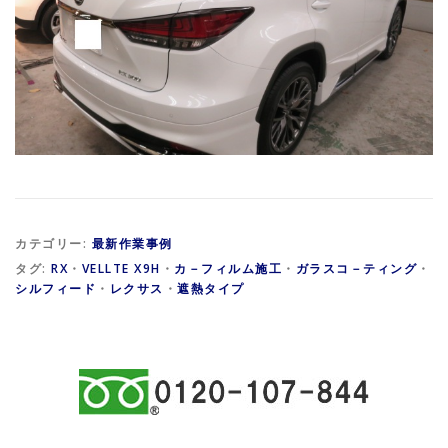
カテゴリー:
最新作業事例
タグ:
RX
・
VELLTE X9H
・
カ－フィルム施工
・
ガラスコ－ティング
・
シルフィード
・
レクサス
・
遮熱タイプ