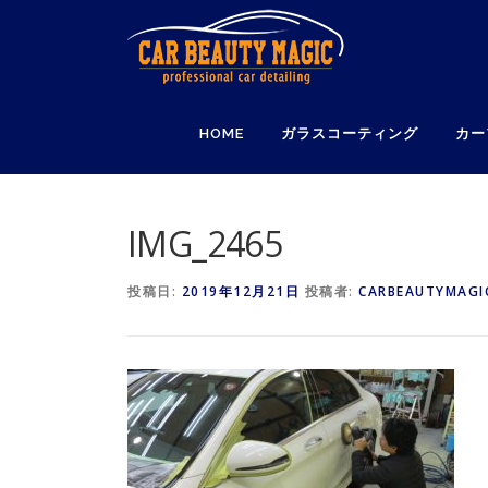
コ
ン
テ
ン
ツ
HOME
ガラスコーティング
カー
へ
ス
キ
ッ
IMG_2465
プ
投稿日:
2019年12月21日
投稿者:
CARBEAUTYMAGI