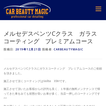
コ
ン
メニュー
テ
ン
ツ
へ
ス
メルセデスベンツCクラス ガラス
キ
コーティング プレミアムコース
ッ
プ
投稿日:
2019年12月21日
投稿者:
CARBEAUTYMAGIC
メルセデスベンツCクラスにガラスコーティング プレミアムコースのご依頼
を頂きました。
施工させて頂くコーティングはVellte X9Hです。
施工させて頂いたお客様からの評判も良く、１年後の無料メンテナンスで帰
ってきた車をみても状態が良いお車が多く、当店一押しのコーティングです
^^