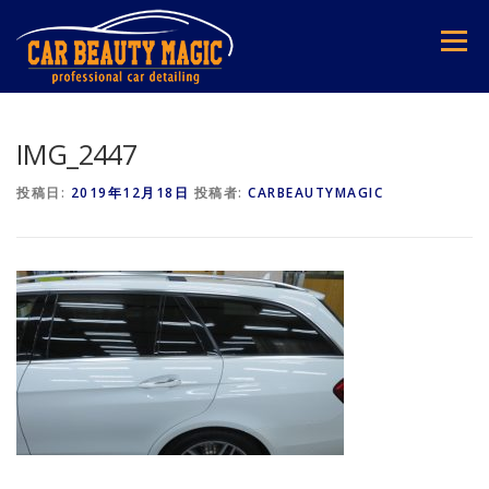
コ
ン
メニュー
テ
ン
ツ
へ
ス
IMG_2447
キ
ッ
投稿日:
2019年12月18日
投稿者:
CARBEAUTYMAGIC
プ