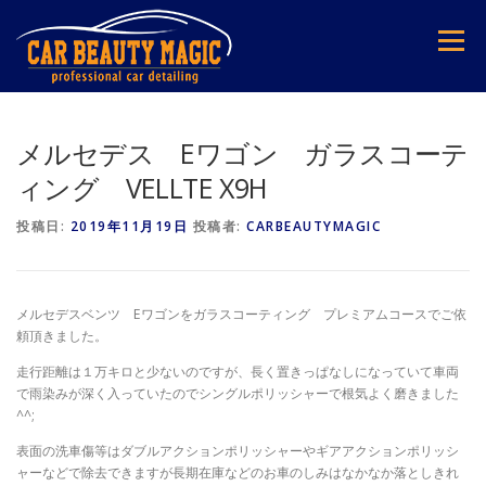
コ
ン
メニュー
テ
ン
ツ
へ
ス
メルセデス Eワゴン ガラスコーテ
キ
ィング VELLTE X9H
ッ
プ
投稿日:
2019年11月19日
投稿者:
CARBEAUTYMAGIC
メルセデスベンツ Eワゴンをガラスコーティング プレミアムコースでご依
頼頂きました。
走行距離は１万キロと少ないのですが、長く置きっぱなしになっていて車両
で雨染みが深く入っていたのでシングルポリッシャーで根気よく磨きました
^^;
表面の洗車傷等はダブルアクションポリッシャーやギアアクションポリッシ
ャーなどで除去できますが長期在庫などのお車のしみはなかなか落としきれ