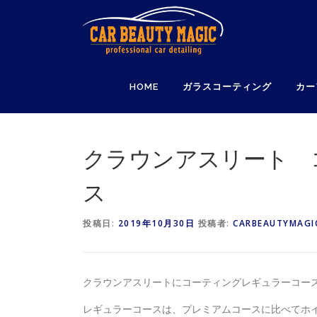
コ
ン
テ
ン
ツ
HOME
ガラスコーティング
カー
へ
ス
キ
ッ
クラウンアスリート 
プ
ス
投稿日:
2019年10月30日
投稿者:
CARBEAUTYMAGI
クラウンアスリートにコーティングレギュラーコース V
レギュラーコースは、プレミアムコースに比べてホ