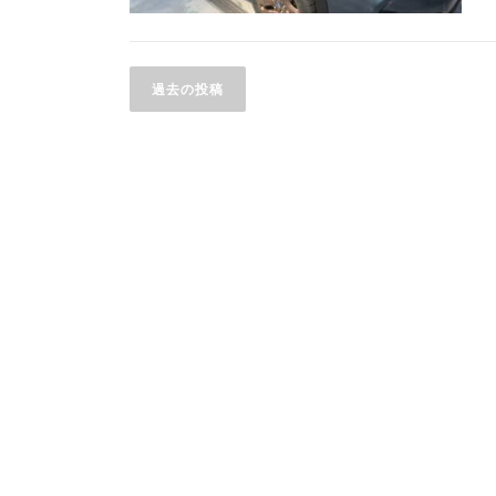
投
過去の投稿
稿
ナ
ビ
ゲ
ー
シ
ョ
ン