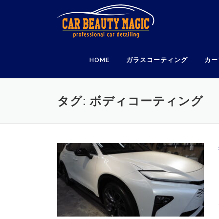
コ
ン
テ
ン
ツ
HOME
ガラスコーティング
カー
へ
ス
キ
ッ
タグ:
ボディコーティング
プ