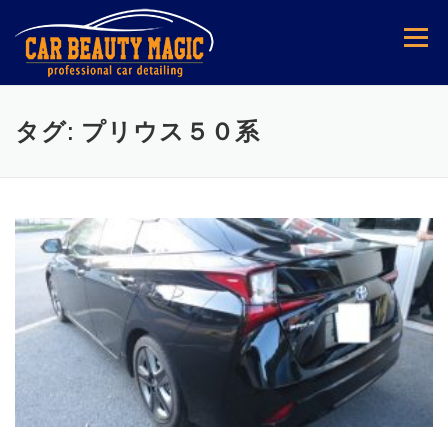
コ
ン
メニュー
テ
ン
ツ
へ
タグ:
プリウス５０系
ス
キ
ッ
プ