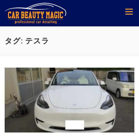
コ
ン
メニュー
テ
ン
ツ
へ
タグ:
テスラ
ス
キ
ッ
プ